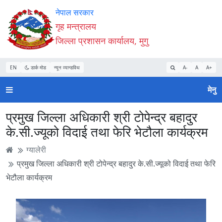
Accessibility
मुख्य
मुख्य
वेबसाइट
नेपाल सरकार
Mode
सामाग्री
नेभिगेसन
खोजमा
गृह मन्त्रालय
सुरु
पढ्नुहाेस्
पढ्नुहाेस्
जानुहोस्
जिल्ला प्रशासन कार्यालय, मुगु
गर्नुहोस्
EN
डार्क मोड
न्यून व्यान्डविथ
A-
A
A+
मेनु
प्रमुख जिल्ला अधिकारी श्री टोपेन्द्र बहादुर
के.सी.ज्यूको विदाई तथा फेरि भेटौला कार्यक्रम
ग्यालेरी
प्रमुख जिल्ला अधिकारी श्री टोपेन्द्र बहादुर के.सी.ज्यूको विदाई तथा फेरि
भेटौला कार्यक्रम