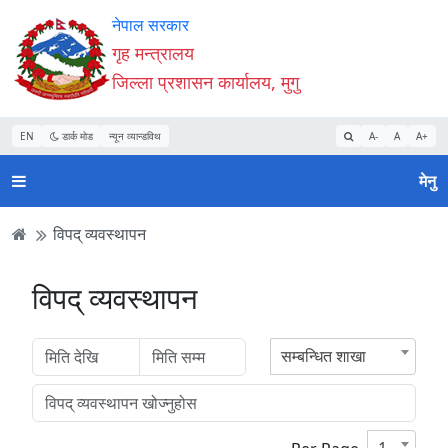
Accessibility
मुख्य
मुख्य
वेबसाइट
नेपाल सरकार
Mode
सामाग्री
नेभिगेसन
खोजमा
गृह मन्त्रालय
सुरु
पढ्नुहाेस्
पढ्नुहाेस्
जानुहोस्
जिल्ला प्रशासन कार्यालय, मुगु
गर्नुहोस्
EN
डार्क मोड
न्यून व्यान्डविथ
A-
A
A+
मेनु
विपद् व्यवस्थापन
विपद् व्यवस्थापन
सम्बन्धित शाखा