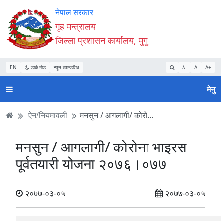
Accessibility
मुख्य
मुख्य
वेबसाइट
नेपाल सरकार
Mode
सामाग्री
नेभिगेसन
खोजमा
गृह मन्त्रालय
सुरु
पढ्नुहाेस्
पढ्नुहाेस्
जानुहोस्
जिल्ला प्रशासन कार्यालय, मुगु
गर्नुहोस्
EN
डार्क मोड
न्यून व्यान्डविथ
A-
A
A+
मेनु
ऐन/नियमावली
मनसुन / आगलागी/ कोरो...
मनसुन / आगलागी/ कोरोना भाइरस
पूर्वतयारी योजना २०७६।०७७
२०७७-०३-०५
२०७७-०३-०५