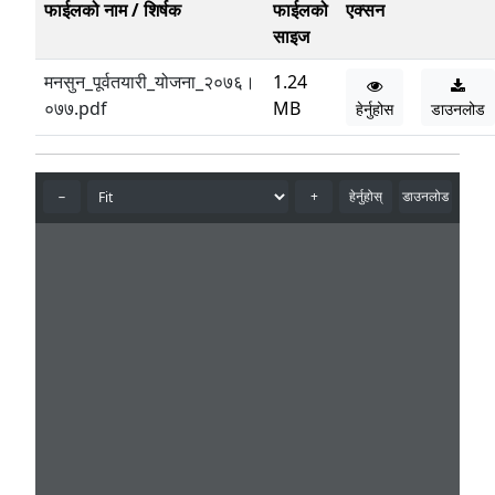
फाईलको नाम / शिर्षक
फाईलको
एक्सन
साइज
मनसुन_पूर्वतयारी_योजना_२०७६।
1.24
०७७.pdf
MB
हेर्नुहोस
डाउनलोड