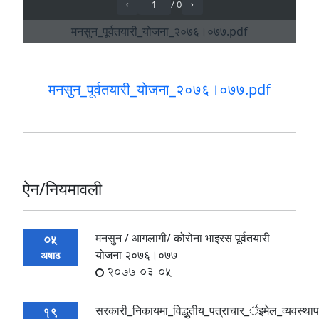
मनसुन_पूर्वतयारी_योजना_२०७६।०७७.pdf
ऐन/नियमावली
मनसुन / आगलागी/ कोरोना भाइरस पूर्वतयारी
05
योजना २०७६।०७७
अषाढ
2077-03-05
सरकारी_निकायमा_विद्धुतीय_पत्राचार_र्इमेल_व्यवस्थाप
19