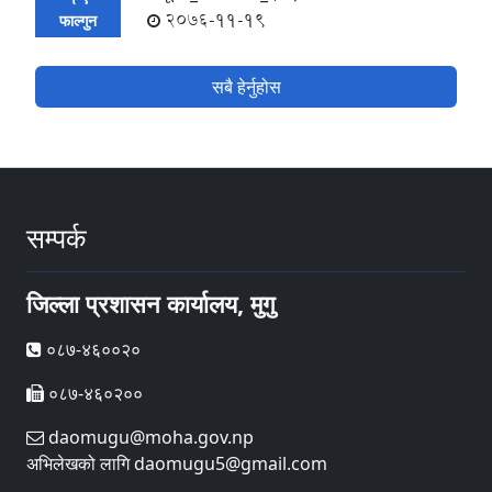
2076-11-19
फाल्गुन
सबै हेर्नुहोस
सम्पर्क
जिल्ला प्रशासन कार्यालय, मुगु
०८७-४६००२०
०८७-४६०२००
daomugu@moha.gov.np
अभिलेखको लागि daomugu5@gmail.com