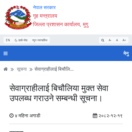
Accessibility
मुख्य
मुख्य
वेबसाइट
नेपाल सरकार
Mode
सामाग्री
नेभिगेसन
खोजमा
गृह मन्त्रालय
सुरु
पढ्नुहाेस्
पढ्नुहाेस्
जानुहोस्
जिल्ला प्रशासन कार्यालय, मुगु
गर्नुहोस्
EN
डार्क मोड
न्यून व्यान्डविथ
A-
A
A+
मेनु
सूचना
सेवाग्राहीलाई बिचौलि...
सेवाग्राहीलाई बिचौलिया मुक्त सेवा
उपलब्‍ध गराउने सम्बन्धी सूचना।
४ महिना अगाडी
२०८२-१२-१९