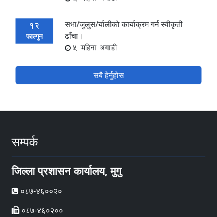
सभा/जुलुस/र्यालीको कार्याक्रम गर्न स्वीकृती
12
ढाँचा।
फाल्गुन
5 महिना अगाडी
सबै हेर्नुहोस
सम्पर्क
जिल्ला प्रशासन कार्यालय, मुगु
०८७-४६००२०
०८७-४६०२००