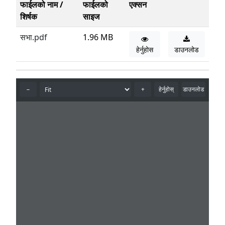
फाईलको नाम /
फाईलको
एक्सन
शिर्षक
साइज
सभा.pdf
1.96 MB
हेर्नुहोस
डाउनलोड