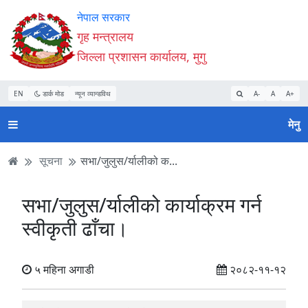
Accessibility
मुख्य
मुख्य
वेबसाइट
नेपाल सरकार
Mode
सामाग्री
नेभिगेसन
खोजमा
गृह मन्त्रालय
सुरु
पढ्नुहाेस्
पढ्नुहाेस्
जानुहोस्
जिल्ला प्रशासन कार्यालय, मुगु
गर्नुहोस्
EN
डार्क मोड
न्यून व्यान्डविथ
A-
A
A+
मेनु
सूचना
सभा/जुलुस/र्यालीको क...
सभा/जुलुस/र्यालीको कार्याक्रम गर्न
स्वीकृती ढाँचा।
५ महिना अगाडी
२०८२-११-१२